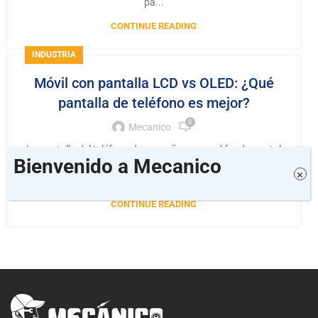
pa...
CONTINUE READING
INDUSTRIA
Móvil con pantalla LCD vs OLED: ¿Qué
pantalla de teléfono es mejor?
0
Mecanico
La pantalla del teléfono desempeña un papel fundamental
Bienvenido a Mecanico
en cómo experimentamos un smartphone, ya sea para
×
jugar, ver víd...
CONTINUE READING