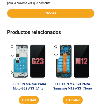
para la próxima vez que comente.
Productos relacionados
LCD CON MARCO PARA
LCD CON MARCO PARA
LCD c
Moto G23 ASS（After
Samsung M12 ASS（Serie
PO
Service Series）
After Service）
LEER MÁS
LEER MÁS