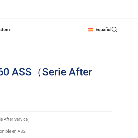
ystem
Español
60 ASS（Serie After
e After Service）
onible en ASS.