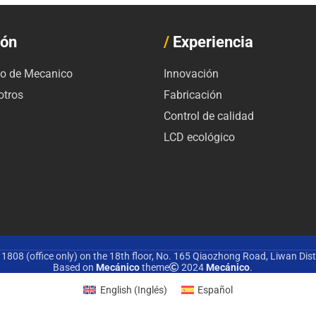
ión
/
Experiencia
io de Mecanico
Innovación
otros
Fabricación
Control de calidad
LCD ecológico
1808 (office only) on the 18th floor, No. 165 Qiaozhong Road, Liwan Dis
Based on
Mecánico
theme
2024
Mecánico
.
English
(
Inglés
)
Español