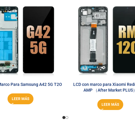
arco Para Samsung A42 5G T2O
LCD con marco para Xiaomi Red
AMP （After Market PLUS
LEER MÁS
LEER MÁS