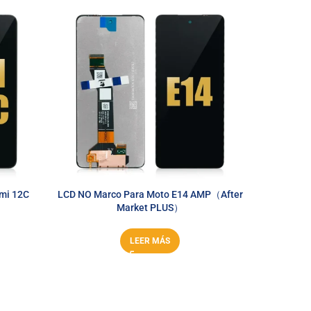
mi 12C
LCD NO Marco Para Moto E14 AMP（After
LCD Sin M
）
Market PLUS）
LEER MÁS