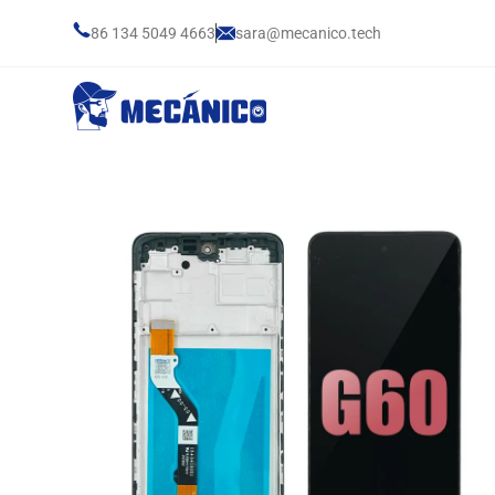
86 134 5049 4663
sara@mecanico.tech